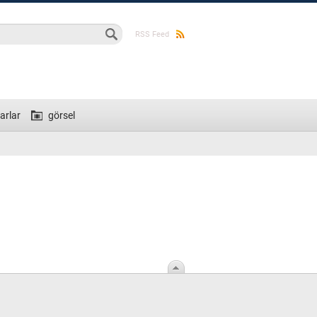
ma formu
RSS Feed
arlar
görsel