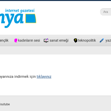
Ara
Ara
ençlik
kadınların sesi
sanat emeği
teknopolitik
yaz
yarınıza indirmek için
tıklayınız
Youtube