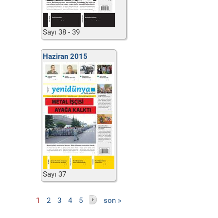
Sayı 38 - 39
Haziran 2015
Sayı 37
Sayfalar
1
2
3
4
5
son »