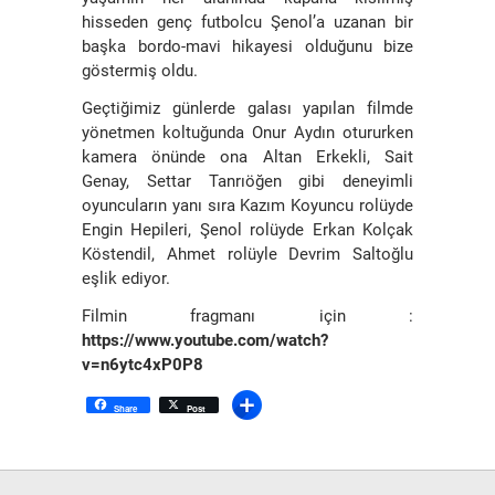
hisseden genç futbolcu Şenol’a uzanan bir
başka bordo-mavi hikayesi olduğunu bize
göstermiş oldu.
Geçtiğimiz günlerde galası yapılan filmde
yönetmen koltuğunda Onur Aydın otururken
kamera önünde ona Altan Erkekli, Sait
Genay, Settar Tanrıöğen gibi deneyimli
oyuncuların yanı sıra Kazım Koyuncu rolüyde
Engin Hepileri, Şenol rolüyde Erkan Kolçak
Köstendil, Ahmet rolüyle Devrim Saltoğlu
eşlik ediyor.
Filmin fragmanı için :
https://www.youtube.com/watch?
v=n6ytc4xP0P8
Share
Post