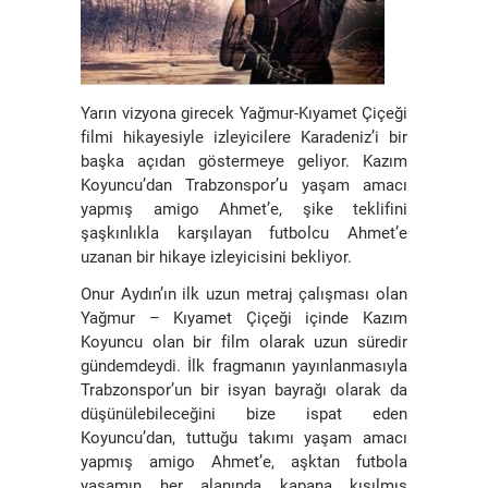
Yarın vizyona girecek Yağmur-Kıyamet Çiçeği
filmi hikayesiyle izleyicilere Karadeniz’i bir
başka açıdan göstermeye geliyor. Kazım
Koyuncu’dan Trabzonspor’u yaşam amacı
yapmış amigo Ahmet’e, şike teklifini
şaşkınlıkla karşılayan futbolcu Ahmet’e
uzanan bir hikaye izleyicisini bekliyor.
Onur Aydın’ın ilk uzun metraj çalışması olan
Yağmur – Kıyamet Çiçeği içinde Kazım
Koyuncu olan bir film olarak uzun süredir
gündemdeydi. İlk fragmanın yayınlanmasıyla
Trabzonspor’un bir isyan bayrağı olarak da
düşünülebileceğini bize ispat eden
Koyuncu’dan, tuttuğu takımı yaşam amacı
yapmış amigo Ahmet’e, aşktan futbola
yaşamın her alanında kapana kısılmış