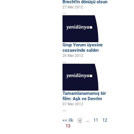
Brecht'in dönüşü olsun
27 Mar 2012
...
Grup Yorum üyesine
cezaevinde saldırı
26 Mar 2012
...
Tamamlanamamış bir
film: Aşk ve Devrim
07 Mar 2012
...
Sayfalar
<< ilk
…
11
12
13