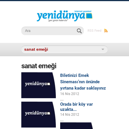
Arama formu
Ara
RSS Feed
sanat emeği
Biletinizi Emek
Sineması’nın önünde
yırtana kadar saklayınız
16 Nis 2012
...
Orada bir köy var
uzakta...
14 Nis 2012
...