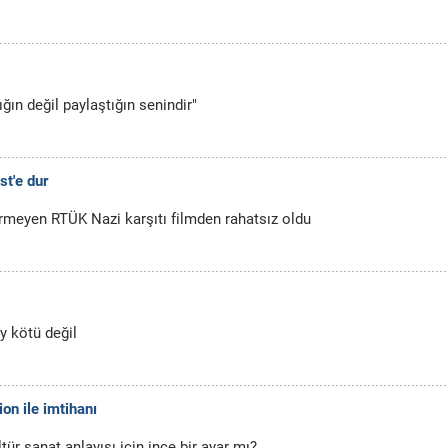
ığın değil paylaştığın senindir"
st'e dur
örmeyen RTÜK Nazi karşıtı filmden rahatsız oldu
y kötü değil
ion ile imtihanı
tür sanat anlayışı için ince bir ayar mı?