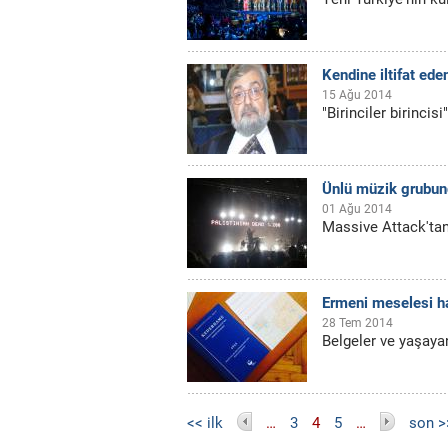
Kendine iltifat ed
15 Ağu 2014
"Birinciler birinci
Ünlü müzik grubund
01 Ağu 2014
Massive Attack'ta
Ermeni meselesi ha
28 Tem 2014
Belgeler ve yaşayan
Sayfalar
<< ilk
…
3
4
5
…
son >