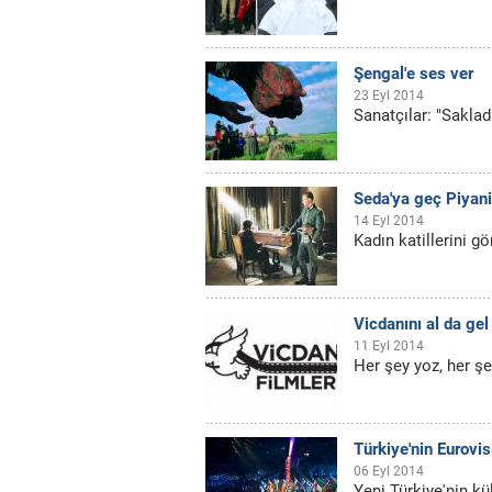
Şengal'e ses ver
23 Eyl 2014
Sanatçılar: "Saklad
Seda'ya geç Piyani
14 Eyl 2014
Kadın katillerini g
Vicdanını al da gel
11 Eyl 2014
Her şey yoz, her şe
Türkiye'nin Eurovis
06 Eyl 2014
Yeni Türkiye'nin kül