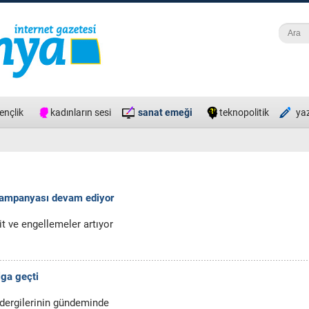
Ara
Ara
ençlik
kadınların sesi
sanat emeği
teknopolitik
ya
kampanyası devam ediyor
t ve engellemeler artıyor
lga geçti
 dergilerinin gündeminde