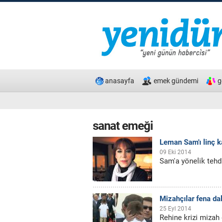
anasayfa
emek gündemi
g
sanat emeği
Leman Sam'ı linç 
09 Eki 2014
Sam'a yönelik tehdi
Mizahçılar fena da
25 Eyl 2014
Rehine krizi mizah