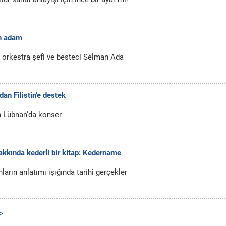
en adam
si" orkestra şefi ve besteci Selman Ada
an Filistin'e destek
n Lübnan'da konser
kkında kederli bir kitap: Kedername
ların anlatımı ışığında tarihî gerçekler
>