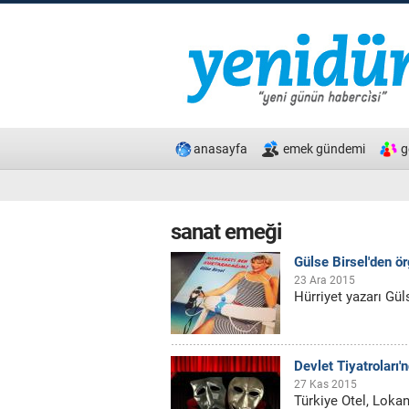
anasayfa
emek gündemi
g
sanat emeği
Gülse Birsel'den ör
23 Ara 2015
Hürriyet yazarı Gül
Devlet Tiyatroları'
27 Kas 2015
Türkiye Otel, Lokan