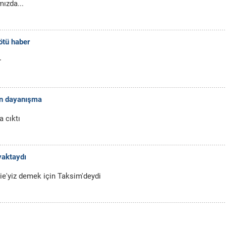
ızda...
ötü haber
r
en dayanışma
a cıktı
yaktaydı
ie'yiz demek için Taksim'deydi