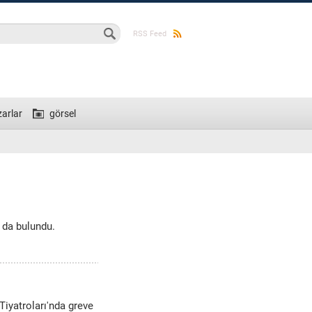
ma formu
RSS Feed
zarlar
görsel
ı da bulundu.
Tiyatroları'nda greve