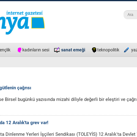
Ara
Ara
ençlik
kadınların sesi
sanat emeği
teknopolitik
ya
gütlenin çağrısı
se Birsel bugünkü yazısında mizahi diliyle değerli bir eleştiri ve çağr
nda 12 Aralık'ta grev var!
ta Dinlenme Yerleri İşçileri Sendikası (TOLEYİS) 12 Aralık'ta Devlet 