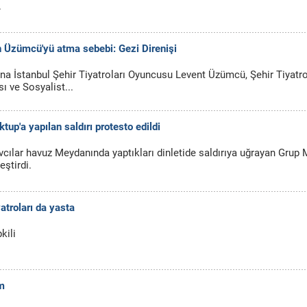
.
ın Üzümcü'yü atma sebebi: Gezi Direnişi
na İstanbul Şehir Tiyatroları Oyuncusu Levent Üzümcü, Şehir Tiyatro
ı ve Sosyalist...
tup'a yapılan saldırı protesto edildi
cılar havuz Meydanında yaptıkları dinletide saldırıya uğrayan Grup
ştirdi.
yatroları da yasta
kili
m