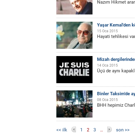
Nazım Hikmet aram
Yaşar Kemal'den k
15 Oca 2015
Hayati tehlikesi va
Mizah dergilerind
14 Oca 2015
Üçü de aynı kapakl
Binler Taksim'de a
08 Oca 2015
BHH hepimiz Charl
Sayfalar
<< ilk
1
2
3
…
son >>