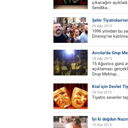
çıkacağını açıkladı
Sendika...
Şehir Tiyatroları'n
26 Ağu 2015
1996 yılından bu ya
Direnişi’ne katılmas
Avcılar'da Grup Mek
18 Ağu 2015
15 Ağustos günü av
açıklaması gerçekle
Grup Mektup...
Kral için Devlet Ti
24 Oca 2015
Tiyatro severler tep
İyi ki doğdun Nazı
15 Oca 2015