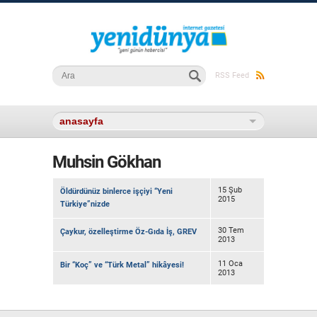
Arama formu
Ara
RSS Feed
Muhsin Gökhan
15 Şub
Öldürdünüz binlerce işçiyi “Yeni
2015
Türkiye”nizde
30 Tem
Çaykur, özelleştirme Öz-Gıda İş, GREV
2013
11 Oca
Bir “Koç” ve “Türk Metal” hikâyesi!
2013