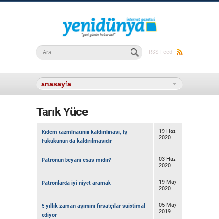
Arama formu
Ara
RSS Feed
Tarık Yüce
19 Haz
Kıdem tazminatının kaldırılması, iş
2020
hukukunun da kaldırılmasıdır
03 Haz
Patronun beyanı esas mıdır?
2020
19 May
Patronlarda iyi niyet aramak
2020
05 May
5 yıllık zaman aşımını fırsatçılar suistimal
2019
ediyor