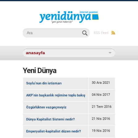
Arama formu
Ara
RSS Feed
Yeni Dünya
30 Ara 2021
Soylu’nun din istismarı
04 Nis 2017
AKP’nin başkanlık rejimine toplu bakış
21 Tem 2016
Özgürlükten vazgeçmeyiz
21 Nis 2016
Dünya Kapitalist Sistemi nedir?
19 Nis 2016
Emperyalist-kapitalist düzen nedir?