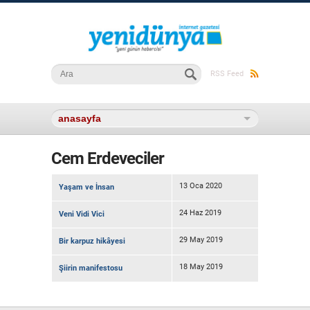
Arama formu
Ara
RSS Feed
Cem Erdeveciler
13 Oca 2020
Yaşam ve İnsan
24 Haz 2019
Veni Vidi Vici
29 May 2019
Bir karpuz hikâyesi
18 May 2019
Şiirin manifestosu