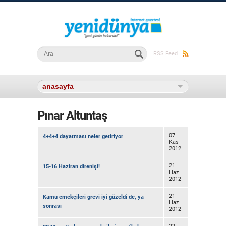
Arama formu
Ara
RSS Feed
Pınar Altuntaş
07
4+4+4 dayatması neler getiriyor
Kas
2012
21
15-16 Haziran direnişi!
Haz
2012
21
Kamu emekçileri grevi iyi güzeldi de, ya
Haz
sonrası
2012