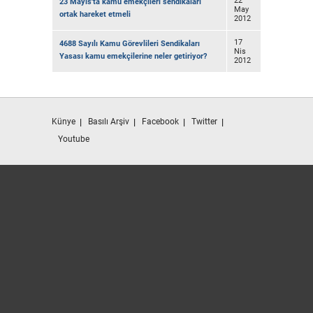
22
23 Mayıs'ta kamu emekçileri sendikaları
May
ortak hareket etmeli
2012
17
4688 Sayılı Kamu Görevlileri Sendikaları
Nis
Yasası kamu emekçilerine neler getiriyor?
2012
Künye
Basılı Arşiv
Facebook
Twitter
Youtube