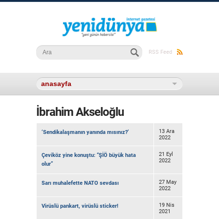
Arama formu
Ara
RSS Feed
İbrahim Akseloğlu
13 Ara
‘Sendikalaşmanın yanında mısınız?’
2022
21 Eyl
Çeviköz yine konuştu: “ŞİÖ büyük hata
2022
olur”
27 May
Sarı muhalefette NATO sevdası
2022
19 Nis
Virüslü pankart, virüslü sticker!
2021