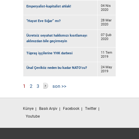
04 Nis
Emperyalist-kapitalist ahlak!
2020
28 Mar
“Hayat Eve Sığar” mı?
2020
07 Şub
Ücretsiz seyahat hakkımızı kısıtlamayı
2020
aklınızdan bile geçirmeyin
11 Tem
Tüpraş işçilerine YHK darbesi
2019
24 May
Ünal Çeviköz neden bu kadar NATO'cu?
2019
Sayfalar
1
2
3
son >>
Künye
Basılı Arşiv
Facebook
Twitter
Youtube